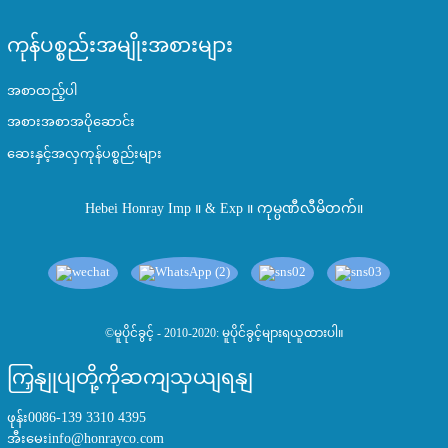
ကုန်ပစ္စည်းအမျိုးအစားများ
အစာထည့်ပါ
အစားအစာအပိုဆောင်း
ဆေးနှင့်အလှကုန်ပစ္စည်းများ
Hebei Honray Imp ။ & Exp ။ ကုမ္ပဏီလီမိတက်။
©မူပိုင်ခွင့် - 2010-2020: မူပိုင်ခွင့်များရယူထားပါ။
ကြှနျုပျတို့ကိုဆကျသှယျရနျ
ဖုန်း
0086-139 3310 4395
အီးမေး
info@honrayco.com