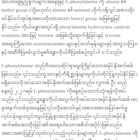
အာဟာရဖြည့်စွက်ချက်အနေဖြင့်-L-phenylalanine ကို alanine ၏
methyl group (သို့မဟုတ်) alanine ၏ terminal ဟိုက်ဒရိုဂျင်အစားထိုး
ဖင်နိုင်းလ်အုပ်စုအစားထိုးထားသော benzyl group အဖြစ်ရှုမြင်
နိုင်သည်။ ကိုယ်ခန္ဓာအတွင်းရှိ phenylalanine hydroxylase catalysis
oxidation အားဖြင့် tyrosine အဖြစ်သို့ရောက်ရှိခြင်းနှင့် tyrosine
အရေးကြီးသော neurotransmitter များနှင့်ဟော်မုန်းများနှင့်အတူသကြား
နှင့်အဆီဇီဝြဖစ်ပျက်မှု၏ခန္ဓာကိုယ်ဇီဝြဖစ်စဉ်တွင်ပါ ၀ င်သည်။
L-phenylalanine သည်ဇီဝဗေဒဆိုင်ရာမွှေးကြိုင်သောအမိုင်နိုအက်စစ်
ဖြစ်သည်။ ၎င်းသည်လူသားနှင့်တိရိစ္ဆာန်များမှကိုယ်တိုင်ပြုလုပ်နိုင်ခြင်း
မရှိသောလိုအပ်သောအမိုင်နိုအက်ဆစ်ဖြစ်သည်။ လူတစ် ဦး သည်
နေ့စဉ် ၂.၂ ဂရမ် L-phenylalanine ကိုနေ့စဉ်သောက်သုံးရန်လိုအပ်
သည်။ ၎င်းသည်လူ့ခန္ဓာကိုယ်အတွက်လိုအပ်သောအမိုင်နိုအက်ဆစ် (၈)
ခုအနက်တစ်ခုအနေဖြင့်၎င်းကိုဆေးဝါးနှင့်အစားအစာအပြင်စက်မှု
လုပ်ငန်းများတွင်ကျယ်ပြန့်စွာအသုံးပြုခဲ့သည်။ ၎င်းသည်အမိုင်နို
အက်စစ်ဆေးထိုးခြင်း၏အရေးပါသောအစိတ်အပိုင်းဖြစ်သည်။
အစားအစာပြုပြင်ထုတ်လုပ်သည့်လုပ်ငန်းများတွင် L-phenylalanine ကို