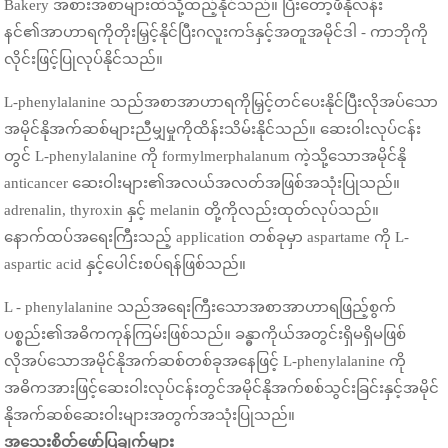
Bakery အစားအစာများထဲသို့ထည့်နိုင်သည်။ ပြီးတော့ဖီနိုလန်း
နင်၏အာဟာရကိုတိုးမြှင့်နိုင်ပြီးဂလူးကဒ်နှင့်အတူအမိုင်ဒါ - ကာဘိုကို
လိုင်းဖြင့်ပြုလုပ်နိုင်သည်။
L-phenylalanine သည်အစာအာဟာရကိုမြှင့်တင်ပေးနိုင်ပြီးလိုအပ်သော
အမိုင်နိုအက်ဆစ်များညီမျှမှုကိုထိန်းသိမ်းနိုင်သည်။ ဆေးဝါးလုပ်ငန်း
တွင် L-phenylalanine ကို formylmerphalanum ကဲ့သို့သောအမိုင်နို
anticancer ဆေးဝါးများ၏အလယ်အလတ်အဖြစ်အသုံးပြုသည်။
adrenalin, thyroxin နှင့် melanin တို့ကိုလည်းထုတ်လုပ်သည်။
နောက်ထပ်အရေးကြီးသည့် application တစ်ခုမှာ aspartame ကို L-
aspartic acid နှင့်ပေါင်းစပ်ရန်ဖြစ်သည်။
L - phenylalanine သည်အရေးကြီးသောအစာအာဟာရဖြည့်စွက်
ပစ္စည်း၏အဓိကကုန်ကြမ်းဖြစ်သည်။ ခန္ဓာကိုယ်အတွင်းရှိမရှိမဖြစ်
လိုအပ်သောအမိုင်နိုအက်ဆစ်တစ်ခုအနေဖြင့် L-phenylalanine ကို
အဓိကအားဖြင့်ဆေးဝါးလုပ်ငန်းတွင်အမိုင်နိုအက်စစ်သွင်းခြင်းနှင့်အမိုင်
နိုအက်ဆစ်ဆေးဝါးများအတွက်အသုံးပြုသည်။
အသေးစိတ်ဖော်ပြချက်များ