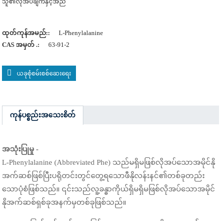
သူ၏လိုအပ်ချက်နှင့်အညီ
ထုတ်ကုန်အမည်::
L-Phenylalanine
CAS အမှတ် .:
63-91-2
ယခုစုံစမ်းစစ်ဆေးရေး
ကုန်ပစ္စည်းအသေးစိတ်
အသုံးပြုမှု -
L-Phenylalanine (Abbreviated Phe) သည်မရှိမဖြစ်လိုအပ်သောအမိုင်နို
အက်ဆစ်ဖြစ်ပြီးပရိုတင်းတွင်တွေ့ရသောဖီနိုလန်းနင်၏တစ်ခုတည်း
သောပုံစံဖြစ်သည်။ ၎င်းသည်လူ့ခန္ဓာကိုယ်ရှိမရှိမဖြစ်လိုအပ်သောအမိုင်
နိုအက်ဆစ်ရှစ်ခုအနက်မှတစ်ခုဖြစ်သည်။