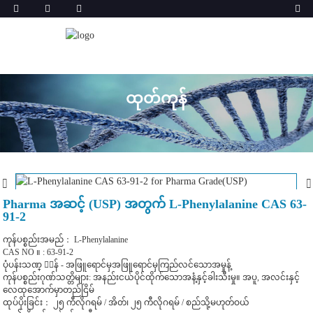
ထုတ်ကုန်
Pharma အဆင့် (USP) အတွက် L-Phenylalanine CAS 63-
91-2
ကုန်ပစ္စည်းအမည်： L-Phenylalanine
CAS NO ။ : 63-91-2
ပုံပန်းသဏ္ ：ာန် - အဖြူရောင်မှအဖြူရောင်မှကြည်လင်သောအမှုန့်
ကုန်ပစ္စည်းဂုဏ်သတ္တိများ: အနည်းငယ်ပိုင်ထိုက်သောအနံ့နှင့်ခါးသီးမှု။ အပူ, အလင်းနှင့်
လေထုအောက်မှာတည်ငြိမ်
ထုပ်ပိုးခြင်း： ၂၅ ကီလိုဂရမ် / အိတ်၊ ၂၅ ကီလိုဂရမ် / စည်သို့မဟုတ်ဝယ်