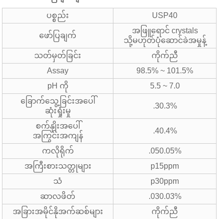
ပစ္စည်း
USP40
အဖြူရောင် crystals
ဖော်ပြချက်
သို့မဟုတ်ပုံဆောင်ခဲအမှုန့်
သတ်မှတ်ခြင်း
ကိုက်ညီ
Assay
98.5% ~ 101.5%
pH ကို
5.5 ~ 7.0
ခြောက်သွေ့ခြင်းအပေါ်
.30.3%
ဆုံးရှုံးမှု
စက်နှိုးအပေါ်
.40.4%
အကြွင်းအကျန်
ကလိုရိုက်
.050.05%
အကြီးစားသတ္တုများ
p15ppm
သံ
p30ppm
ဆာလဖိတ်
.030.03%
အခြားအမိုင်နိုအက်ဆစ်များ
ကိုက်ညီ