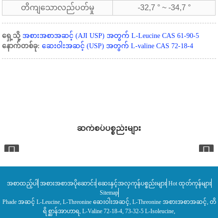
တိကျသောလည်ပတ်မှု
-32,7 ° ~ -34,7 °
ရှေ့သို့
အစားအစာအဆင့် (AJI USP) အတွက် L-Leucine CAS 61-90-5
နောက်တစ်ခု:
ဆေးဝါးအဆင့် (USP) အတွက် L-valine CAS 72-18-4
ဆက်စပ်ပစ္စည်းများ
အစာထည့်ပါ
အစားအစာအပိုဆောင်း
ဆေးနှင့်အလှကုန်ပစ္စည်းများ
Hot ထုတ်ကုန်များ
Sitemap
,
,
,
Phade အဆင့် L-Leucine
L-Threonine ဆေးဝါးအဆင့်
L-Threonine အစားအစာအဆင့်
တိ
,
,
,
ရိစ္ဆာန်အာဟာရ
L-Valine 72-18-4
73-32-5 L-Isoleucine